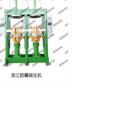
吴江胶囊硫化机