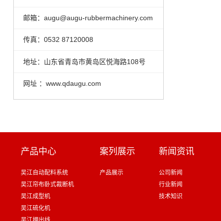
邮箱：augu@augu-rubbermachinery.com
传真：0532 87120008
地址：山东省青岛市黄岛区悦海路108号
网址 ：www.qdaugu.com
产品中心
案列展示
新闻资讯
吴江自动配料系统
产品展示
公司新闻
吴江帘布卧式裁断机
行业新闻
吴江成型机
技术知识
吴江硫化机
吴江押出线